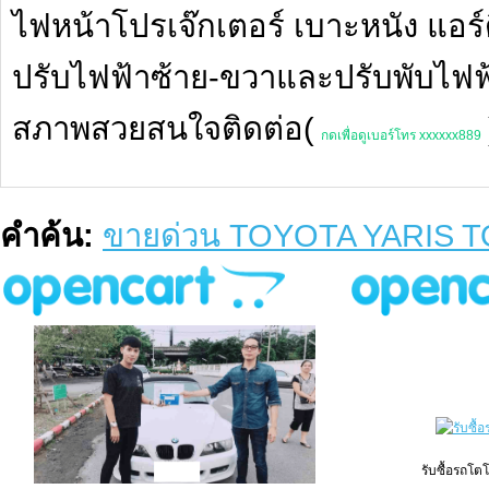
ไฟหน้าโปรเจ๊กเตอร์ เบาะหนัง แอร์
ปรับไฟฟ้าซ้าย-ขวาและปรับพับไฟ
สภาพสวยสนใจติดต่อ(
กดเพื่อดูเบอร์โทร xxxxxx889
คำค้น:
ขายด่วน TOYOTA YARIS T
รับซื้อรถโต